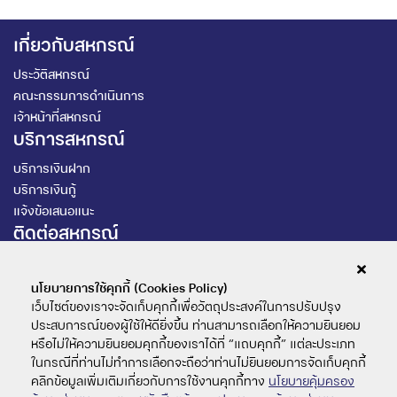
เกี่ยวกับสหกรณ์
ประวัติสหกรณ์
คณะกรรมการดำเนินการ
เจ้าหน้าที่สหกรณ์
บริการสหกรณ์
บริการเงินฝาก
บริการเงินกู้
แจ้งข้อเสนอแนะ
ติดต่อสหกรณ์
สหกรณ์ออมทรัพย์ฯ ม.รามคำแหง จำกัด
นโยบายการใช้คุกกี้ (Cookies Policy)
เว็บไซต์ของเราจะจัดเก็บคุกกี้เพื่อวัตถุประสงค์ในการปรับปรุง
@159uklpq
ประสบการณ์ของผู้ใช้ให้ดียิ่งขึ้น ท่านสามารถเลือกให้ความยินยอม
หรือไม่ให้ความยินยอมคุกกี้ของเราได้ที่ “แถบคุกกี้” แต่ละประเภท
02-3108000 ต่อ 4265
ในกรณีที่ท่านไม่ทำการเลือกจะถือว่าท่านไม่ยินยอมการจัดเก็บคุกกี้
คลิกข้อมูลเพิ่มเติมเกี่ยวกับการใช้งานคุกกี้ทาง
นโยบายคุ้มครอง